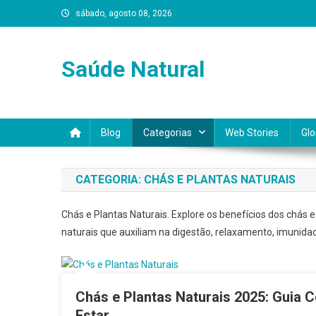
Skip
sábado, agosto 08, 2026
to
content
Saúde Natural
Blog
Categorias
Web Stories
Glo
CATEGORIA:
CHÁS E PLANTAS NATURAIS
Chás e Plantas Naturais. Explore os benefícios dos chás
naturais que auxiliam na digestão, relaxamento, imunidade
Chás e Plantas Naturais 2025: Guia
Estar