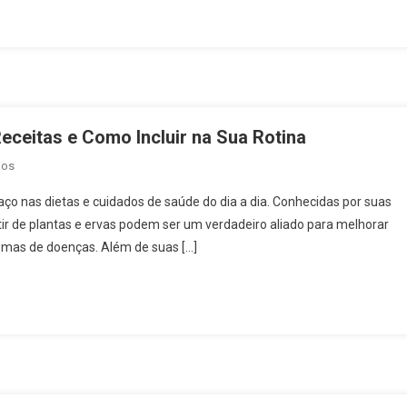
Alívio
Natural
Para
Seu
Estômago
Receitas e Como Incluir na Sua Rotina
Em
ios
Infusões
o nas dietas e cuidados de saúde do dia a dia. Conhecidas por suas
Naturais
tir de plantas e ervas podem ser um verdadeiro aliado para melhorar
2025:
tomas de doenças. Além de suas […]
Benefícios,
Receitas
E
Como
Incluir
Na
Sua
Rotina