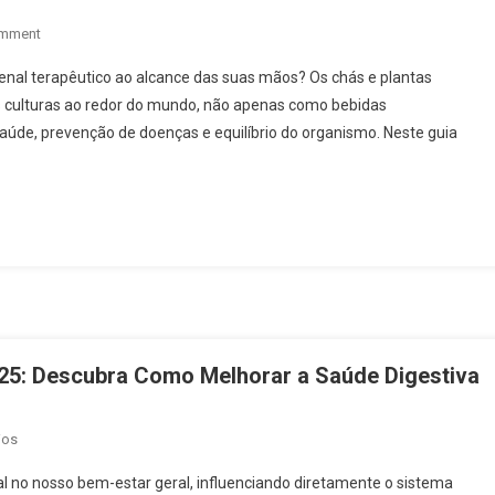
On
omment
Chás
enal terapêutico ao alcance das suas mãos? Os chás e plantas
E
tes culturas ao redor do mundo, não apenas como bebidas
Plantas
aúde, prevenção de doenças e equilíbrio do organismo. Neste guia
Naturais
2025:
Guia
Completo
Para
Transformar
Sua
Saúde
E
Bem-
2025: Descubra Como Melhorar a Saúde Digestiva
Estar
Em
ios
Plantas
 no nosso bem-estar geral, influenciando diretamente o sistema
Que