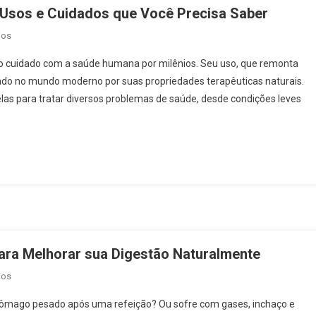
, Usos e Cuidados que Você Precisa Saber
Em
ios
Plantas
do cuidado com a saúde humana por milênios. Seu uso, que remonta
Medicinais
zado no mundo moderno por suas propriedades terapêuticas naturais.
2025:
elas para tratar diversos problemas de saúde, desde condições leves
Benefícios,
Usos
E
Cuidados
Que
Você
Precisa
Saber
ara Melhorar sua Digestão Naturalmente
Em
ios
Chá
stômago pesado após uma refeição? Ou sofre com gases, inchaço e
Digestivo: