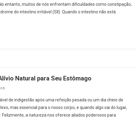
 No entanto, muitos de nós enfrentam dificuldades como constipação,
Equilibram
drome do intestino irritável (SII). Quando o intestino não está
O
Intestino
2025:
Descubra
Como
Melhorar
A
Saúde
Digestiva
Naturalmente
lívio Natural para Seu Estômago
Em
ios
Chás
el de indigestão após uma refeição pesada ou um dia cheio de
Que
o, mas essencial para o nosso corpo, e quando algo sai do lugar,
Ajudam
. Felizmente, a natureza nos oferece aliados poderosos para
Na
Digestão
2025: