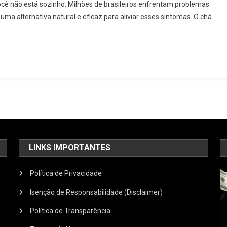
cê não está sozinho. Milhões de brasileiros enfrentam problemas
Guia
ma alternativa natural e eficaz para aliviar esses sintomas. O chá
Completo
2025
Para
Melhorar
Sua
Digestão
Naturalmente
LINKS IMPORTANTES
Política de Privacidade
Isenção de Responsabilidade (Disclaimer)
Política de Transparência