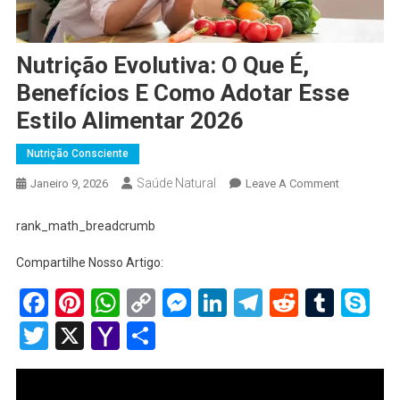
Nutrição Evolutiva: O Que É,
Benefícios E Como Adotar Esse
Estilo Alimentar 2026
Nutrição Consciente
Saúde Natural
On
Janeiro 9, 2026
Leave A Comment
Nutrição
Evolutiva:
rank_math_breadcrumb
O
Compartilhe Nosso Artigo:
Que
É,
Facebook
Pinterest
WhatsApp
Copy
Messenger
LinkedIn
Telegram
Reddit
Tumb
Sk
Benefícios
Link
Twitter
X
Yahoo
Share
E
Como
Mail
Adotar
Esse