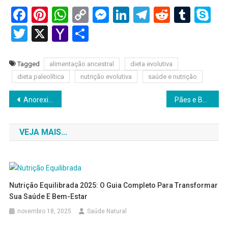
Facebook
Pinterest
WhatsApp
Copy
Messenger
LinkedIn
Telegram
Reddit
Tumb
Sk
Link
Twitter
X
Yahoo
Share
Mail
Tagged
alimentação ancestral
dieta evolutiva
dieta paleolítica
nutrição evolutiva
saúde e nutrição
Navegação
Anorexia Emocional: O Que É, Sintomas e Como Superar Esse Bloqueio Afetivo 2026
Pães e Bolos Integrais: Receitas Caseiras sem Farinha Branca em 2026
de
VEJA MAIS...
Post
Nutrição Equilibrada 2025: O Guia Completo Para Transformar
Sua Saúde E Bem-Estar
novembro 18, 2025
Saúde Natural