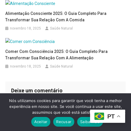
Alimentação Consciente 2025: O Guia Completo Para
Transformar Sua Relação Com A Comida
novembro 18, 2025
Saúde Natural
Comer Com Consciência 2025: O Guia Completo Para
Transformar Sua Relação Com A Alimentação
novembro 18, 2025
Saúde Natural
Deixe um comentário
O seu endereço de e-mail não será publicado.
Campos
Nós utilizamos cookies para garantir que você tenha a melhor
experiência em nosso site. Se você continua a usar este site,
obrigatórios são marcados com
*
assumimos que você está satisfeito.
PT
Comentário
*
Aceitar
Recusar
Saiba mais