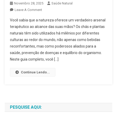
Novembro 28, 2025
Saúde Natural
On
Leave A Comment
Chás
Você sabia que a natureza oferece um verdadeiro arsenal
E
terapêutico ao alcance das suas mãos? Os chás e plantas
Plantas
naturais têm sido utilizados há milênios por diferentes
Naturais
culturas ao redor do mundo, não apenas como bebidas
2025:
Guia
reconfortantes, mas como poderosos aliados para a
Completo
saúde, prevenção de doenças e equilíbrio do organismo.
Para
Neste guia completo, você […]
Transformar
Sua
Continue Lendo...
Saúde
E
Bem-
Estar
PESQUISE AQUI: