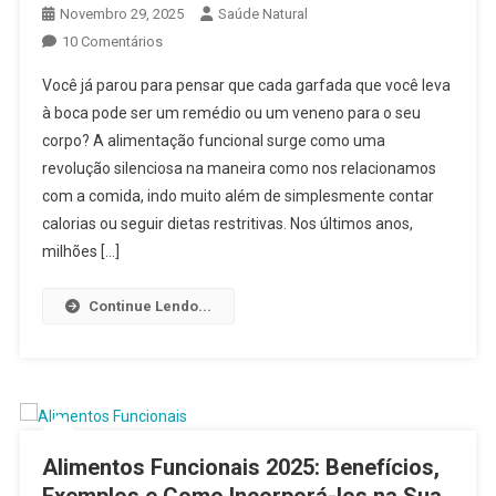
Novembro 29, 2025
Saúde Natural
Em
10 Comentários
Alimentação
Você já parou para pensar que cada garfada que você leva
Funcional:
à boca pode ser um remédio ou um veneno para o seu
Como
corpo? A alimentação funcional surge como uma
Transformar
revolução silenciosa na maneira como nos relacionamos
Sua
Saúde
com a comida, indo muito além de simplesmente contar
Através
calorias ou seguir dietas restritivas. Nos últimos anos,
Da
milhões […]
Comida
Em
Continue Lendo...
2025
Alimentos Funcionais 2025: Benefícios,
Exemplos e Como Incorporá-los na Sua