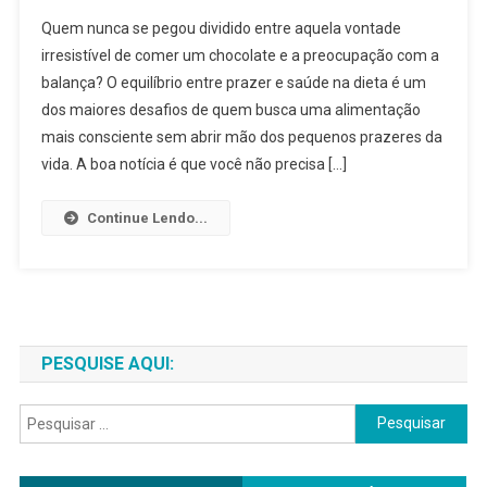
Equilíbrio
Quem nunca se pegou dividido entre aquela vontade
Entre
irresistível de comer um chocolate e a preocupação com a
Prazer
balança? O equilíbrio entre prazer e saúde na dieta é um
E
dos maiores desafios de quem busca uma alimentação
Saúde
Na
mais consciente sem abrir mão dos pequenos prazeres da
Dieta
vida. A boa notícia é que você não precisa […]
2025:
Como
Continue Lendo...
Comer
Bem
Sem
Culpa
PESQUISE AQUI:
Pesquisar
por: