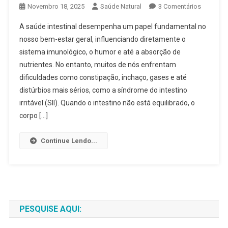
Em
Novembro 18, 2025
Saúde Natural
3 Comentários
Plantas
A saúde intestinal desempenha um papel fundamental no
Que
nosso bem-estar geral, influenciando diretamente o
Equilibr
sistema imunológico, o humor e até a absorção de
O
nutrientes. No entanto, muitos de nós enfrentam
Intestino
2025:
dificuldades como constipação, inchaço, gases e até
Descubr
distúrbios mais sérios, como a síndrome do intestino
Como
irritável (SII). Quando o intestino não está equilibrado, o
Melhorar
corpo […]
A
Saúde
Continue Lendo...
Digestiva
Naturalm
PESQUISE AQUI: