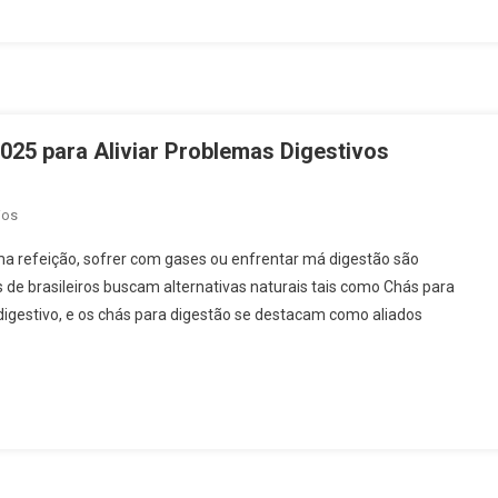
Naturalmente
Em
2025
025 para Aliviar Problemas Digestivos
Em
ios
Chás
a refeição, sofrer com gases ou enfrentar má digestão são
Para
de brasileiros buscam alternativas naturais tais como Chás para
Digestão:
igestivo, e os chás para digestão se destacam como aliados
Guia
Completo
2025
Para
Aliviar
Problemas
Digestivos
Naturalmente