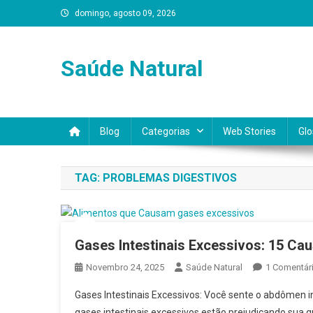
Skip
domingo, agosto 09, 2026
to
content
Saúde Natural
Blog
Categorias
Web Stories
Glo
TAG:
PROBLEMAS DIGESTIVOS
Gases Intestinais Excessivos: 15 Cau
Novembro 24, 2025
Saúde Natural
1 Comentár
Gases Intestinais Excessivos: Você sente o abdômen i
gases intestinais excessivos estão prejudicando sua q