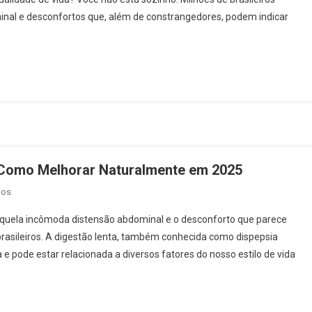
Excessivos:
inal e desconfortos que, além de constrangedores, podem indicar
15
Causas
E
Soluções
Definitivas
 Como Melhorar Naturalmente em 2025
Em
ios
Digestão
quela incômoda distensão abdominal e o desconforto que parece
Lenta:
brasileiros. A digestão lenta, também conhecida como dispepsia
Causas,
a e pode estar relacionada a diversos fatores do nosso estilo de vida
Sintomas
E
Como
Melhorar