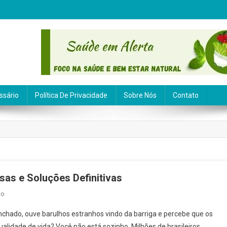
ssário
Política De Privacidade
Sobre Nós
Contato
sas e Soluções Definitivas
Em
io
Gases
nchado, ouve barulhos estranhos vindo da barriga e percebe que os
Intestinais
ualidade de vida? Você não está sozinho. Milhões de brasileiros