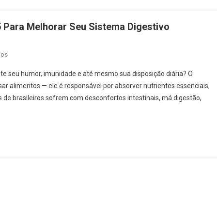
 Para Melhorar Seu Sistema Digestivo
Em
ios
Saúde
nte seu humor, imunidade e até mesmo sua disposição diária? O
Digestiva:
ar alimentos — ele é responsável por absorver nutrientes essenciais,
Guia
es de brasileiros sofrem com desconfortos intestinais, má digestão,
Completo
2025
Para
Melhorar
Seu
Sistema
Digestivo
Naturalmente