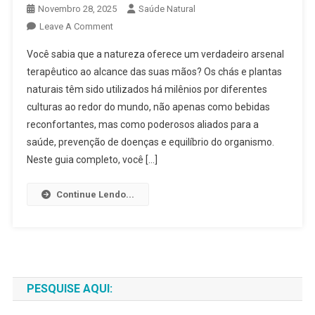
Novembro 28, 2025
Saúde Natural
On
Leave A Comment
Chás
Você sabia que a natureza oferece um verdadeiro arsenal
E
terapêutico ao alcance das suas mãos? Os chás e plantas
Plantas
naturais têm sido utilizados há milênios por diferentes
Naturais
culturas ao redor do mundo, não apenas como bebidas
2025:
Guia
reconfortantes, mas como poderosos aliados para a
Completo
saúde, prevenção de doenças e equilíbrio do organismo.
Para
Neste guia completo, você […]
Transformar
Sua
Continue Lendo...
Saúde
E
Bem-
Estar
PESQUISE AQUI: