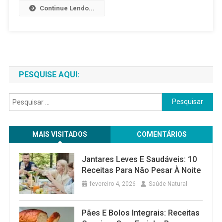
Digestão
Continue Lendo...
2025:
Entenda
A
Conexão
Entre
Mente,
PESQUISE AQUI:
Corpo
E
Pesquisar
Saúde
por:
Intestinal
MAIS VISITADOS
COMENTÁRIOS
Jantares Leves E Saudáveis: 10
Receitas Para Não Pesar À Noite
fevereiro 4, 2026
Saúde Natural
Pães E Bolos Integrais: Receitas