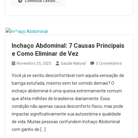
Continue Lendo...
Irritável
Inchaço Abdominal: 7 Causas Principais
e Como Eliminar de Vez
Em
Novembro 25, 2025
Saúde Natural
3 Comentários
Inchaço
Você já se sentiu desconfortável com aquela sensação de
Abdomina
barriga estufada, mesmo sem ter comido demais? O
7
inchaço abdominal é uma queixa extremamente comum
Causas
que afeta milhões de brasileiros diariamente. Essa
Principai
E
condição não apenas causa desconforto físico, mas pode
Como
impactar significativamente sua autoestima e qualidade
Eliminar
de vida. Muitas pessoas confundem Inchaço Abdominal
De
com ganho de […]
Vez