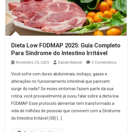
Dieta Low FODMAP 2025: Guia Completo
Para Síndrome do Intestino Irritável
Em
Novembro 25, 2025
Saúde Natural
2 Comentários
Dieta
Você sofre com dores abdominais, inchaço, gases e
Low
alterações no funcionamento intestinal que parecem
FODMAP
surgir do nada? Se esses sintomas fazem parte da sua
2025:
rotina, você provavelmente já ouviu falar sobre a dieta low
Guia
Complet
FODMAP. Esse protocolo alimentar tem transformado a
Para
vida de milhões de pessoas que convivem com a Síndrome
Síndrom
do Intestino Irritável (SII) […]
Do
Intestino