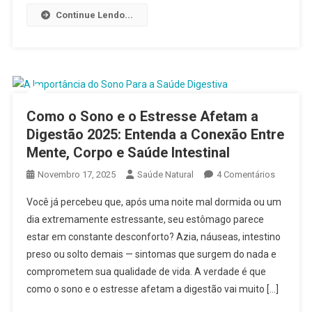
Continue Lendo...
Como o Sono e o Estresse Afetam a
Digestão 2025: Entenda a Conexão Entre
Mente, Corpo e Saúde Intestinal
Em
Novembro 17, 2025
Saúde Natural
4 Comentários
Como
Você já percebeu que, após uma noite mal dormida ou um
O
dia extremamente estressante, seu estômago parece
Sono
estar em constante desconforto? Azia, náuseas, intestino
E
preso ou solto demais — sintomas que surgem do nada e
O
Estresse
comprometem sua qualidade de vida. A verdade é que
Afetam
como o sono e o estresse afetam a digestão vai muito […]
A