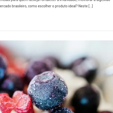
2025:
rcado brasileiro, como escolher o produto ideal? Neste […]
Análise
Completa
E
Guia
De
Compra