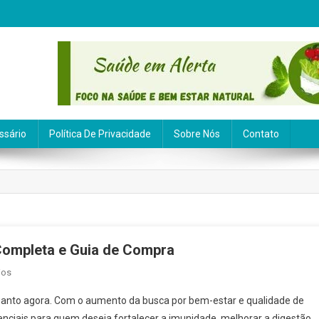
ssário
Política De Privacidade
Sobre Nós
Contato
 Completa e Guia de Compra
Em
ios
Melhores
 quanto agora. Com o aumento da busca por bem-estar e qualidade de
Probióticos
enciais para quem deseja fortalecer a imunidade, melhorar a digestão