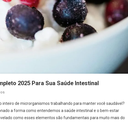
mpleto 2025 Para Sua Saúde Intestinal
Em
ios
Probióticos
so inteiro de microrganismos trabalhando para manter você saudável?
E
cionado a forma como entendemos a saúde intestinal e o bem-estar
Prebióticos:
 revelado como esses elementos são fundamentais para muito mais do
O
Guia