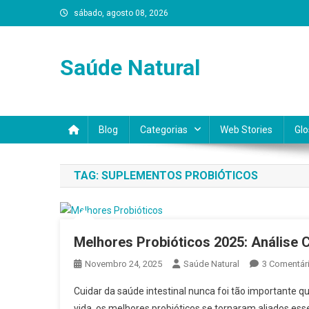
Skip
sábado, agosto 08, 2026
to
content
Saúde Natural
Blog
Categorias
Web Stories
Glo
TAG:
SUPLEMENTOS PROBIÓTICOS
Melhores Probióticos 2025: Análise
Novembro 24, 2025
Saúde Natural
3 Comentár
Cuidar da saúde intestinal nunca foi tão importante
vida, os melhores probióticos se tornaram aliados ess