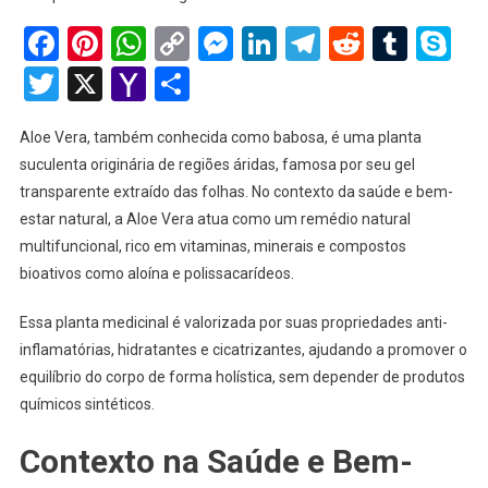
Facebook
Pinterest
WhatsApp
Copy
Messenger
LinkedIn
Telegram
Reddit
Tumb
Sk
Link
Twitter
X
Yahoo
Share
Mail
Aloe Vera, também conhecida como babosa, é uma planta
suculenta originária de regiões áridas, famosa por seu gel
transparente extraído das folhas. No contexto da saúde e bem-
estar natural, a Aloe Vera atua como um remédio natural
multifuncional, rico em vitaminas, minerais e compostos
bioativos como aloína e polissacarídeos.
Essa planta medicinal é valorizada por suas propriedades anti-
inflamatórias, hidratantes e cicatrizantes, ajudando a promover o
equilíbrio do corpo de forma holística, sem depender de produtos
químicos sintéticos.
Contexto na Saúde e Bem-