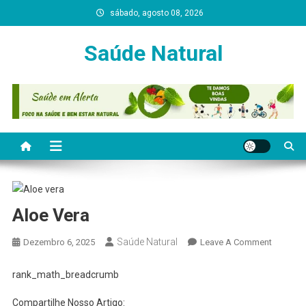
Skip
sábado, agosto 08, 2026
to
content
Saúde Natural
Aloe Vera
Saúde Natural
On
Dezembro 6, 2025
Leave A Comment
Aloe
Vera
rank_math_breadcrumb
Compartilhe Nosso Artigo: