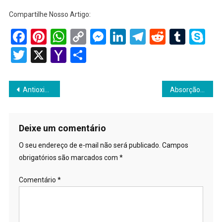
Compartilhe Nosso Artigo:
Facebook
Pinterest
WhatsApp
Copy
Messenger
LinkedIn
Telegram
Reddit
Tumb
Sk
Link
Twitter
X
Yahoo
Share
Mail
Navegação
Antioxidantes Naturais
Absorção de Nutrientes
de
Post
Deixe um comentário
O seu endereço de e-mail não será publicado.
Campos
obrigatórios são marcados com
*
Comentário
*