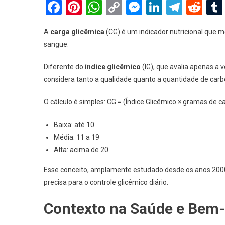
Facebook
Pinterest
WhatsApp
Copy
Messenger
LinkedIn
Teleg
Red
Link
A
carga glicêmica
(CG) é um indicador nutricional que m
sangue.
Diferente do
índice glicêmico
(IG), que avalia apenas a 
considera tanto a qualidade quanto a quantidade de carb
O cálculo é simples: CG = (Índice Glicêmico × gramas de c
Baixa: até 10
Média: 11 a 19
Alta: acima de 20
Esse conceito, amplamente estudado desde os anos 2000
precisa para o controle glicêmico diário.
Contexto na Saúde e Bem-