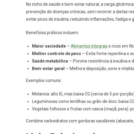
No nicho de saúde e bem-estar natural, a carga glicêmica
prevenção de doenças crônicas, sem recorrer a dietas restr
evitar picos de insulina, reduzindo inflamações, fadiga e
Benefícios práticos incluem:
Maior saciedade
—
Alimentos integrais
e ricos em fi
Melhor controle de peso
— Evita fome repentina e a
Saúde metabólica
— Previne resistência à insulina e d
Bem-estar geral
— Melhora disposição, sono e vitalid
Exemplos comuns:
Melancia: alto IG, mas baixa CG (cerca de 5 por porçã
Leguminosas como lentilhas ou grão-de-bico: baixa CG,
Vegetais folhosos e frutas com casca (maçã, pera):
Combine carboidratos com gorduras saudáveis (abacate, c