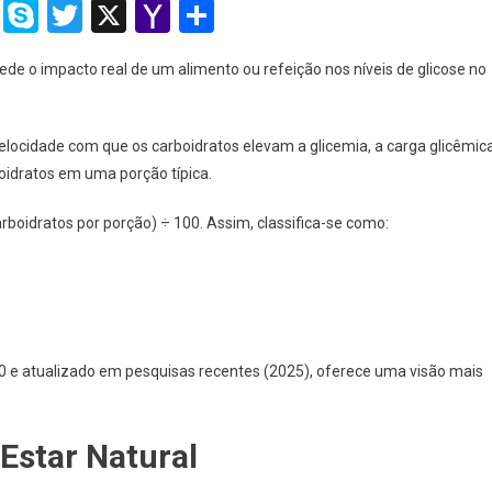
ram
dit
Tumblr
Skype
Twitter
X
Yahoo
Share
Mail
ede o impacto real de um alimento ou refeição nos níveis de glicose no
velocidade com que os carboidratos elevam a glicemia, a carga glicêmic
oidratos em uma porção típica.
arboidratos por porção) ÷ 100. Assim, classifica-se como:
 e atualizado em pesquisas recentes (2025), oferece uma visão mais
Estar Natural