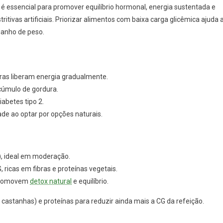
 é essencial para promover equilíbrio hormonal, energia sustentada e
itivas artificiais. Priorizar alimentos com baixa carga glicêmica ajuda 
 ganho de peso.
bras liberam energia gradualmente.
cúmulo de gordura.
iabetes tipo 2.
ade ao optar por opções naturais.
o), ideal em moderação.
 ricas em fibras e proteínas vegetais.
 promovem
detox natural
e equilíbrio.
astanhas) e proteínas para reduzir ainda mais a CG da refeição.