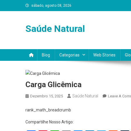
Skip
sábado, agosto 08, 2026
to
content
Saúde Natural
Blog
Categorias
Web Stories
Glo
Carga Glicêmica
Saúde Natural
Dezembro 15, 2025
Leave A Com
rank_math_breadcrumb
Compartilhe Nosso Artigo: