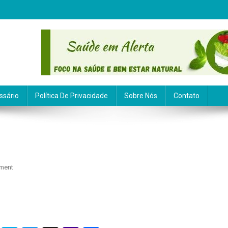
ssário
Política De Privacidade
Sobre Nós
Contato
On
ment
Carga
Glicêmica