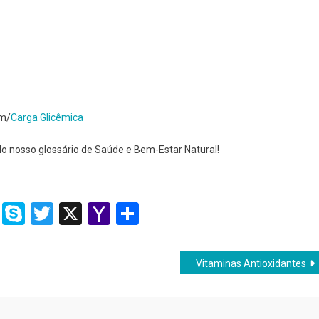
om/
Carga Glicêmica
o nosso glossário de Saúde e Bem-Estar Natural!
ram
dit
Tumblr
Skype
Twitter
X
Yahoo
Share
Mail
Vitaminas Antioxidantes