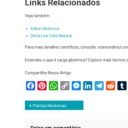
Links Relacionados
Veja também:
Índice Glicêmico
Dieta Low Carb Natural
Para mais detalhes científicos, consulte: sciencedirect.c
Entendeu o que é carga glicêmica? Explore mais termos d
Compartilhe Nosso Artigo:
Facebook
Pinterest
WhatsApp
Copy
Messenger
LinkedIn
Teleg
Red
Link
Navegação
Plantas Medicinais
de
Deixe um comentário