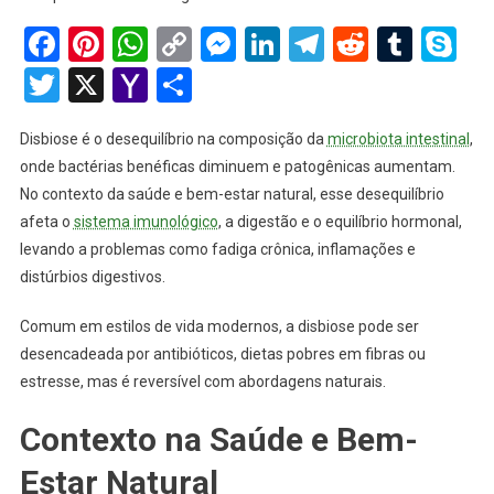
Facebook
Pinterest
WhatsApp
Copy
Messenger
LinkedIn
Telegram
Reddit
Tumb
Sk
Link
Twitter
X
Yahoo
Share
Mail
Disbiose é o desequilíbrio na composição da
microbiota intestinal
,
onde bactérias benéficas diminuem e patogênicas aumentam.
No contexto da saúde e bem-estar natural, esse desequilíbrio
afeta o
sistema imunológico
, a digestão e o equilíbrio hormonal,
levando a problemas como fadiga crônica, inflamações e
distúrbios digestivos.
Comum em estilos de vida modernos, a disbiose pode ser
desencadeada por antibióticos, dietas pobres em fibras ou
estresse, mas é reversível com abordagens naturais.
Contexto na Saúde e Bem-
Estar Natural