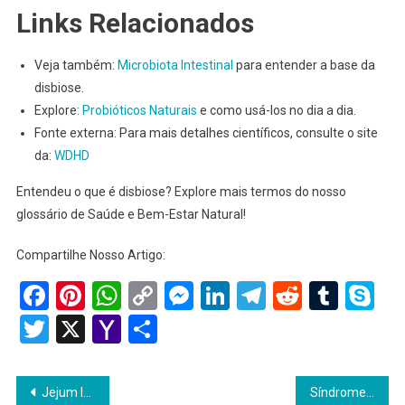
Links Relacionados
Veja também:
Microbiota Intestinal
para entender a base da
disbiose.
Explore:
Probióticos Naturais
e como usá-los no dia a dia.
Fonte externa: Para mais detalhes científicos, consulte o site
da:
WDHD
Entendeu o que é disbiose? Explore mais termos do nosso
glossário de Saúde e Bem-Estar Natural!
Compartilhe Nosso Artigo:
Facebook
Pinterest
WhatsApp
Copy
Messenger
LinkedIn
Telegram
Reddit
Tumb
Sk
Link
Twitter
X
Yahoo
Share
Mail
Navegação
Jejum Intermitente
Síndrome do Intestino Permeável