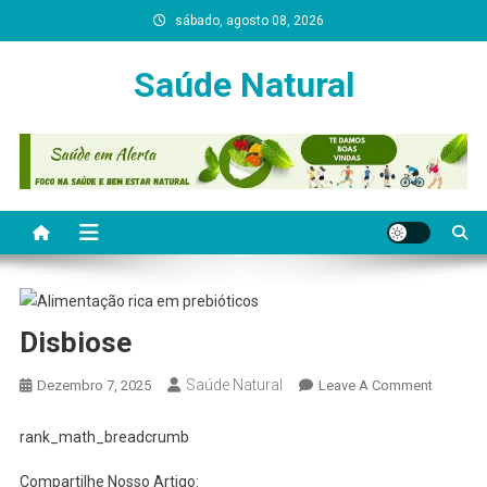
Skip
sábado, agosto 08, 2026
to
content
Saúde Natural
Disbiose
Saúde Natural
On
Dezembro 7, 2025
Leave A Comment
Disbios
rank_math_breadcrumb
Compartilhe Nosso Artigo: