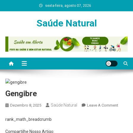
Skip
sexta-feira, agosto 07, 2026
to
content
Saúde Natural
Gengibre
Saúde Natural
On
Dezembro 8, 2025
Leave A Comment
Gengibr
rank_math_breadcrumb
Compartilhe Nosso Artigo: