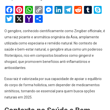
Facebook
Pinterest
WhatsApp
Copy
Messenger
LinkedIn
Telegram
Reddit
Tumb
Sk
Link
Twitter
X
Yahoo
Share
Mail
O gengibre, conhecido cientificamente como Zingiber officinale, é
uma raiz picante e aromática originária da Ásia, amplamente
utilizada como especiaria e remédio natural. No contexto de
saúde e bem-estar natural, o gengibre atua como um poderoso
fitoterápico, rico em compostos bioativos como gingerol e
shogaol, que promovem benefícios anti-inflamatórios e
antioxidantes.
Essa raiz é valorizada por sua capacidade de apoiar o equilíbrio
do corpo de forma holística, sem depender de medicamentos
sintéticos, tornando-se essencial para quem busca opções
naturais em 2025.