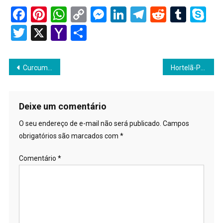
Facebook
Pinterest
WhatsApp
Copy
Messenger
LinkedIn
Telegram
Reddit
Tumb
Sk
Link
Twitter
X
Yahoo
Share
Mail
Navegação
Curcumina
Hortelã-Pimenta
de
Post
Deixe um comentário
O seu endereço de e-mail não será publicado.
Campos
obrigatórios são marcados com
*
Comentário
*