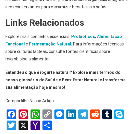
sem conservantes para maximizar benefícios à saúde.
Links Relacionados
Explore mais conceitos essenciais:
Probióticos
,
Alimentação
Funcional
e
Fermentação Natural
. Para informações técnicas
sobre culturas lácteas, consulte fontes científicas sobre
microbiologia alimentar.
Entendeu o que é iogurte natural? Explore mais termos do
nosso glossário de Saúde e Bem-Estar Natural e transforme
sua alimentação hoje mesmo!
Compartilhe Nosso Artigo:
Facebook
Pinterest
WhatsApp
Copy
Messenger
LinkedIn
Telegram
Reddit
Tumb
Sk
Link
Twitter
X
Yahoo
Share