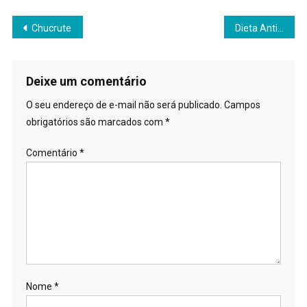
Mail
Navegação
Chucrute
Dieta Anti-Inflamatória
de
Post
Deixe um comentário
O seu endereço de e-mail não será publicado.
Campos
obrigatórios são marcados com
*
Comentário
*
Nome
*