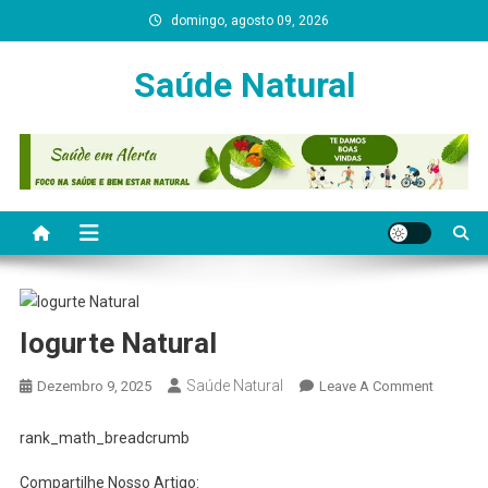
Skip
domingo, agosto 09, 2026
to
content
Saúde Natural
Iogurte Natural
Saúde Natural
On
Dezembro 9, 2025
Leave A Comment
Iogurte
Natural
rank_math_breadcrumb
Compartilhe Nosso Artigo: