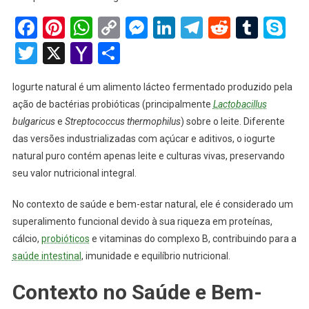
Facebook
Pinterest
WhatsApp
Copy
Messenger
LinkedIn
Telegram
Reddit
Tumb
Sk
Link
Twitter
X
Yahoo
Share
Mail
Iogurte natural é um alimento lácteo fermentado produzido pela
ação de bactérias probióticas (principalmente
Lactobacillus
bulgaricus
e
Streptococcus thermophilus
) sobre o leite. Diferente
das versões industrializadas com açúcar e aditivos, o iogurte
natural puro contém apenas leite e culturas vivas, preservando
seu valor nutricional integral.
No contexto de saúde e bem-estar natural, ele é considerado um
superalimento funcional devido à sua riqueza em proteínas,
cálcio,
probióticos
e vitaminas do complexo B, contribuindo para a
saúde intestinal
, imunidade e equilíbrio nutricional.
Contexto no Saúde e Bem-