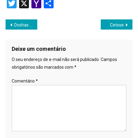
Link
Twitter
X
Yahoo
Share
Mail
Navegação
Doshas no Ayurveda
Cetose
de
Post
Deixe um comentário
O seu endereço de e-mail não será publicado.
Campos
obrigatórios são marcados com
*
Comentário
*