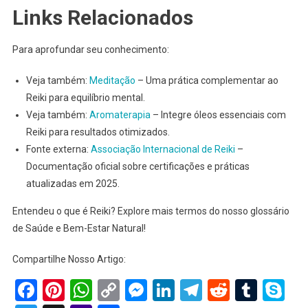
Links Relacionados
Para aprofundar seu conhecimento:
Veja também:
Meditação
– Uma prática complementar ao
Reiki para equilíbrio mental.
Veja também:
Aromaterapia
– Integre óleos essenciais com
Reiki para resultados otimizados.
Fonte externa:
Associação Internacional de Reiki
–
Documentação oficial sobre certificações e práticas
atualizadas em 2025.
Entendeu o que é Reiki? Explore mais termos do nosso glossário
de Saúde e Bem-Estar Natural!
Compartilhe Nosso Artigo:
Facebook
Pinterest
WhatsApp
Copy
Messenger
LinkedIn
Telegram
Reddit
Tumb
Sk