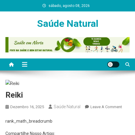
Skip
sábado, agosto 08, 2026
to
content
Saúde Natural
Reiki
Saúde Natural
On
Dezembro 16, 2025
Leave A Comment
Reiki
rank_math_breadcrumb
Compartilhe Nosso Artigo: