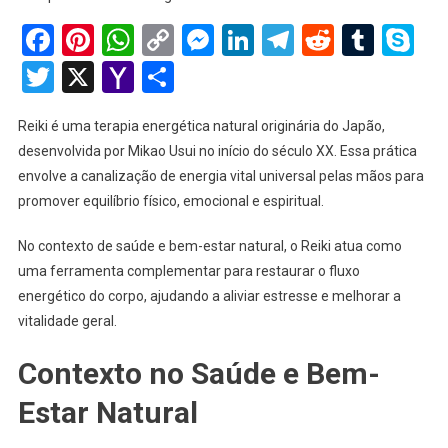
Facebook
Pinterest
WhatsApp
Copy
Messenger
LinkedIn
Telegram
Reddit
Tumb
Sk
Link
Twitter
X
Yahoo
Share
Mail
Reiki é uma terapia energética natural originária do Japão,
desenvolvida por Mikao Usui no início do século XX. Essa prática
envolve a canalização de energia vital universal pelas mãos para
promover equilíbrio físico, emocional e espiritual.
No contexto de saúde e bem-estar natural, o Reiki atua como
uma ferramenta complementar para restaurar o fluxo
energético do corpo, ajudando a aliviar estresse e melhorar a
vitalidade geral.
Contexto no Saúde e Bem-
Estar Natural