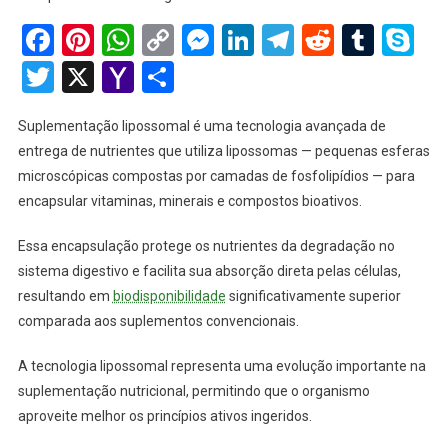
Facebook
Pinterest
WhatsApp
Copy
Messenger
LinkedIn
Telegram
Reddit
Tumb
Sk
Link
Twitter
X
Yahoo
Share
Mail
Suplementação lipossomal é uma tecnologia avançada de
entrega de nutrientes que utiliza lipossomas — pequenas esferas
microscópicas compostas por camadas de fosfolipídios — para
encapsular vitaminas, minerais e compostos bioativos.
Essa encapsulação protege os nutrientes da degradação no
sistema digestivo e facilita sua absorção direta pelas células,
resultando em
biodisponibilidade
significativamente superior
comparada aos suplementos convencionais.
A tecnologia lipossomal representa uma evolução importante na
suplementação nutricional, permitindo que o organismo
aproveite melhor os princípios ativos ingeridos.