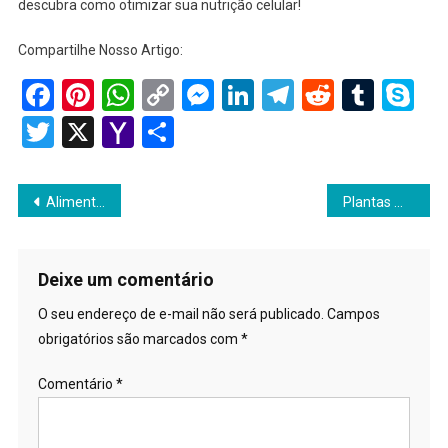
descubra como otimizar sua nutrição celular!
Compartilhe Nosso Artigo:
Facebook
Pinterest
WhatsApp
Copy
Messenger
LinkedIn
Telegram
Reddit
Tumb
Sk
Link
Twitter
X
Yahoo
Share
Mail
Navegação
Alimentos Integrais
Plantas Medicinais
de
Post
Deixe um comentário
O seu endereço de e-mail não será publicado.
Campos
obrigatórios são marcados com
*
Comentário
*