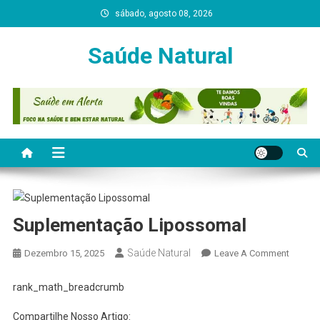
Skip
sábado, agosto 08, 2026
to
content
Saúde Natural
Suplementação Lipossomal
Saúde Natural
On
Dezembro 15, 2025
Leave A Comment
Suplem
Liposs
rank_math_breadcrumb
Compartilhe Nosso Artigo: