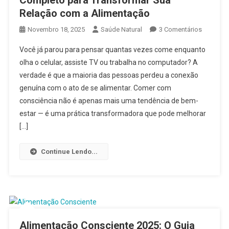
Relação com a Alimentação
Em
Novembro 18, 2025
Saúde Natural
3 Comentários
Comer
Você já parou para pensar quantas vezes come enquanto
Com
olha o celular, assiste TV ou trabalha no computador? A
Consciên
verdade é que a maioria das pessoas perdeu a conexão
2025:
genuína com o ato de se alimentar. Comer com
O
Guia
consciência não é apenas mais uma tendência de bem-
Complet
estar — é uma prática transformadora que pode melhorar
Para
[…]
Transfor
Sua
Continue Lendo...
Relação
Com
A
Alimenta
Alimentação Consciente 2025: O Guia