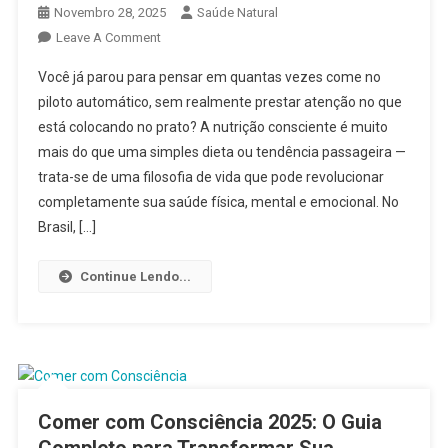
Novembro 28, 2025
Saúde Natural
On
Leave A Comment
Nutrição
Você já parou para pensar em quantas vezes come no
Consciente
piloto automático, sem realmente prestar atenção no que
2025:
está colocando no prato? A nutrição consciente é muito
O
mais do que uma simples dieta ou tendência passageira —
Guia
Completo
trata-se de uma filosofia de vida que pode revolucionar
Para
completamente sua saúde física, mental e emocional. No
Transformar
Brasil, […]
Sua
Relação
Continue Lendo...
Com
A
Alimentação
Comer com Consciência 2025: O Guia
Completo para Transformar Sua