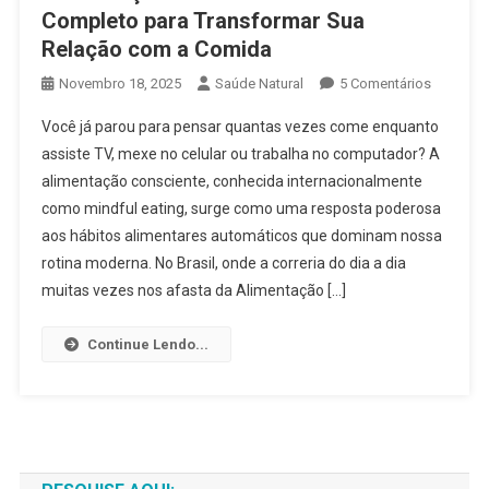
Completo para Transformar Sua
Relação com a Comida
Em
Novembro 18, 2025
Saúde Natural
5 Comentários
Alimenta
Você já parou para pensar quantas vezes come enquanto
Conscien
assiste TV, mexe no celular ou trabalha no computador? A
2025:
alimentação consciente, conhecida internacionalmente
O
como mindful eating, surge como uma resposta poderosa
Guia
Complet
aos hábitos alimentares automáticos que dominam nossa
Para
rotina moderna. No Brasil, onde a correria do dia a dia
Transfor
muitas vezes nos afasta da Alimentação […]
Sua
Relação
Continue Lendo...
Com
A
Comida