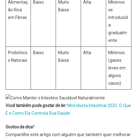
Alimentaç
Baixo
Muito
Alta
Mínimos
ão Rica
Baixa
se
em Fibras
introduzid
a
gradualm
ente
Probiótico
Baixo
Muito
Alta
Mínimos
s Naturais
Baixa
(gases
leves em
alguns
casos)
Você também pode gostar de ler:
Microbiota Intestinal 2025: O Que
É e Como Ela Controla Sua Saúde
Gostou da dica
?
Compartilhe este artigo com alguém que também quer melhorar