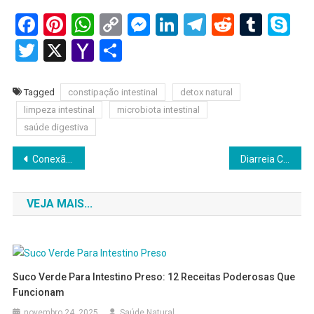
Facebook
Pinterest
WhatsApp
Copy
Messenger
LinkedIn
Telegram
Reddit
Tumb
Sk
Link
Twitter
X
Yahoo
Share
Mail
Tagged
constipação intestinal
detox natural
limpeza intestinal
microbiota intestinal
saúde digestiva
Navegação
Conexão Intestino-Cérebro 2025: Como Seu Intestino Afeta Ansiedade e Depressão
Diarreia Crônica: 8 Causas Possíveis e Quando Se Preocupar
de
VEJA MAIS...
Post
Suco Verde Para Intestino Preso: 12 Receitas Poderosas Que
Funcionam
novembro 24, 2025
Saúde Natural