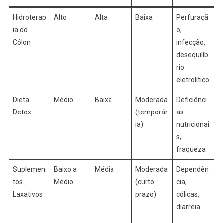
Hidroterap
Alto
Alta
Baixa
Perfuraçã
ia do
o,
Cólon
infecção,
desequilíb
rio
eletrolítico
Dieta
Médio
Baixa
Moderada
Deficiênci
Detox
(temporár
as
ia)
nutricionai
s,
fraqueza
Suplemen
Baixo a
Média
Moderada
Dependên
tos
Médio
(curto
cia,
Laxativos
prazo)
cólicas,
diarreia