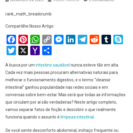
Cleanse
Intestinal
rank_math_breadcrumb
2025:
Compartilhe Nosso Artigo:
Verdades
E
Facebook
Pinterest
WhatsApp
Copy
Messenger
LinkedIn
Telegram
Reddit
Tumb
Sk
Mitos
Link
Twitter
X
Yahoo
Share
Sobre
Limpeza
Mail
Do
A busca por um
intestino saudável
nunca esteve tão em alta.
Intestino
Cada vez mais pessoas procuram alternativas naturais para
melhorar o funcionamento digestivo, e o termo “cleanse
intestinal” ganhou popularidade nas redes sociais e em
conversas sobre bem-estar. Mas será que todas as informações
que circulam por aí são verdadeiras? Neste artigo completo,
vamos separar fatos de ficção e descobrir o que realmente
funciona quando o assunto é
limpeza intestinal
.
Se você sente desconforto abdominal, inchaço frequente ou