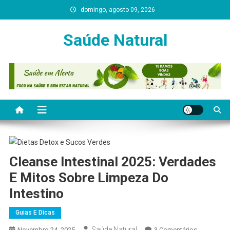
Skip
domingo, agosto 09, 2026
to
content
Saúde Natural
Cleanse Intestinal 2025: Verdades
E Mitos Sobre Limpeza Do
Intestino
Guias E Dicas
Saúde Natural
Em
Novembro 24, 2025
3 Comentários