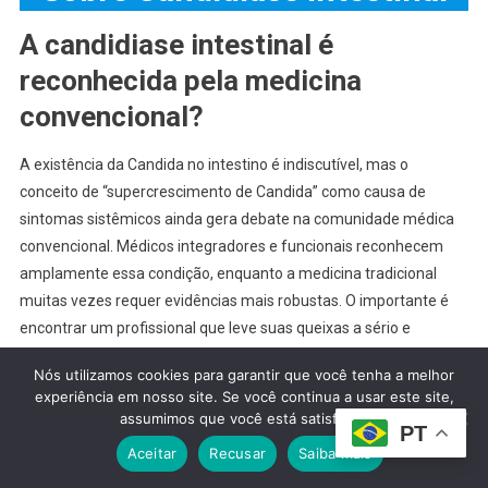
A candidiase intestinal é
reconhecida pela medicina
convencional?
A existência da Candida no intestino é indiscutível, mas o
conceito de “supercrescimento de Candida” como causa de
sintomas sistêmicos ainda gera debate na comunidade médica
convencional. Médicos integradores e funcionais reconhecem
amplamente essa condição, enquanto a medicina tradicional
muitas vezes requer evidências mais robustas. O importante é
encontrar um profissional que leve suas queixas a sério e
trabalhe com você para melhorar sua saúde.
Nós utilizamos cookies para garantir que você tenha a melhor
experiência em nosso site. Se você continua a usar este site,
Posso ter candidiase intestinal
assumimos que você está satisfeito.
PT
mesmo sem candidíase vaginal?
Aceitar
Recusar
Saiba mais