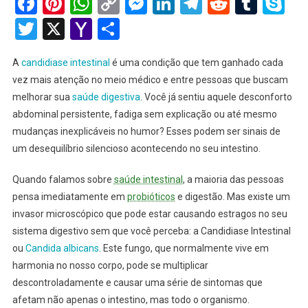
Facebook
Pinterest
WhatsApp
Copy
Messenger
LinkedIn
Telegram
Reddit
Tumb
Sk
E
Link
Twitter
X
Yahoo
Share
Tratament
Natural
Mail
A
candidiase intestinal
é uma condição que tem ganhado cada
vez mais atenção no meio médico e entre pessoas que buscam
melhorar sua
saúde digestiva
. Você já sentiu aquele desconforto
abdominal persistente, fadiga sem explicação ou até mesmo
mudanças inexplicáveis no humor? Esses podem ser sinais de
um desequilíbrio silencioso acontecendo no seu intestino.
Quando falamos sobre
saúde intestinal
, a maioria das pessoas
pensa imediatamente em
probióticos
e digestão. Mas existe um
invasor microscópico que pode estar causando estragos no seu
sistema digestivo sem que você perceba: a Candidiase Intestinal
ou
Candida albicans
. Este fungo, que normalmente vive em
harmonia no nosso corpo, pode se multiplicar
descontroladamente e causar uma série de sintomas que
afetam não apenas o intestino, mas todo o organismo.