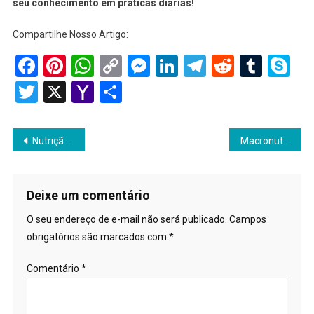
seu conhecimento em práticas diárias!
Compartilhe Nosso Artigo:
Facebook
Pinterest
WhatsApp
Copy
Messenger
LinkedIn
Telegram
Reddit
Tumb
Sk
Link
Twitter
X
Yahoo
Share
Mail
Navegação
Nutrição Vegana
Macronutrientes
de
Post
Deixe um comentário
O seu endereço de e-mail não será publicado.
Campos
obrigatórios são marcados com
*
Comentário
*