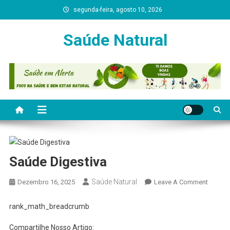
Skip
segunda-feira, agosto 10, 2026
to
content
Saúde Natural
Saúde Digestiva
Saúde Natural
On
Dezembro 16, 2025
Leave A Comment
Saúde
Digesti
rank_math_breadcrumb
Compartilhe Nosso Artigo: