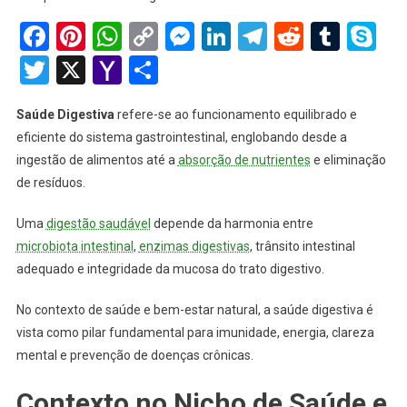
Facebook
Pinterest
WhatsApp
Copy
Messenger
LinkedIn
Telegram
Reddit
Tumb
Sk
Link
Twitter
X
Yahoo
Share
Mail
Saúde Digestiva
refere-se ao funcionamento equilibrado e
eficiente do sistema gastrointestinal, englobando desde a
ingestão de alimentos até a
absorção de nutrientes
e eliminação
de resíduos.
Uma
digestão saudável
depende da harmonia entre
microbiota intestinal
,
enzimas digestivas
, trânsito intestinal
adequado e integridade da mucosa do trato digestivo.
No contexto de saúde e bem-estar natural, a saúde digestiva é
vista como pilar fundamental para imunidade, energia, clareza
mental e prevenção de doenças crônicas.
Contexto no Nicho de Saúde e