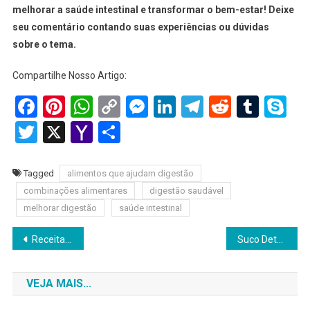
melhorar a saúde intestinal e transformar o bem-estar! Deixe
seu comentário contando suas experiências ou dúvidas
sobre o tema.
Compartilhe Nosso Artigo:
Facebook
Pinterest
WhatsApp
Copy
Messenger
LinkedIn
Telegram
Reddit
Tumb
Sk
Link
Twitter
X
Yahoo
Share
Mail
Tagged
alimentos que ajudam digestão
combinações alimentares
digestão saudável
melhorar digestão
saúde intestinal
Navegação
Receitas Funcionais para o Intestino: Guia Completo 2025 para Melhorar sua Saúde Digestiva
Suco Detox para o Intestino 2025: Receitas Poderosas para Limpar e Regularizar Naturalmente
de
VEJA MAIS...
Post