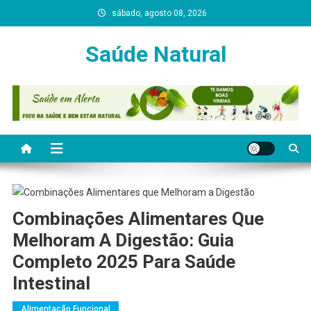
Skip
sábado, agosto 08, 2026
to
content
Saúde Natural
Combinações Alimentares Que
Melhoram A Digestão: Guia
Completo 2025 Para Saúde
Intestinal
Alimentação Funcional