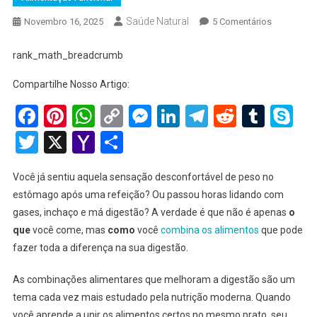
Saúde Natural
Em
Novembro 16, 2025
5 Comentários
Combinaç
Alimentare
rank_math_breadcrumb
Que
Compartilhe Nosso Artigo:
Melhoram
A
Facebook
Pinterest
WhatsApp
Copy
Messenger
LinkedIn
Telegram
Reddit
Tumb
Sk
Digestão:
Link
Twitter
X
Yahoo
Share
Guia
Completo
Mail
2025
Você já sentiu aquela sensação desconfortável de peso no
Para
estômago após uma refeição? Ou passou horas lidando com
Saúde
gases, inchaço e má digestão? A verdade é que não é apenas
o
Intestinal
que
você come, mas
como
você
combina os alimentos
que pode
fazer toda a diferença na sua digestão.
As combinações alimentares que melhoram a digestão são um
tema cada vez mais estudado pela nutrição moderna. Quando
você aprende a unir os alimentos certos no mesmo prato, seu