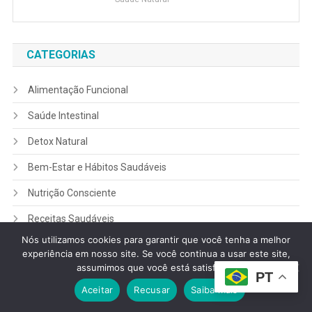
CATEGORIAS
Alimentação Funcional
Saúde Intestinal
Detox Natural
Bem-Estar e Hábitos Saudáveis
Nutrição Consciente
Receitas Saudáveis
Nós utilizamos cookies para garantir que você tenha a melhor
Chás e Plantas Naturais
experiência em nosso site. Se você continua a usar este site,
assumimos que você está satisfeito.
Guias e Dicas
PT
Aceitar
Recusar
Saiba mais