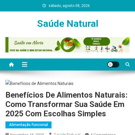
Skip
sábado, agosto 08, 2026
to
content
Saúde Natural
Benefícios De Alimentos Naturais:
Como Transformar Sua Saúde Em
2025 Com Escolhas Simples
Alimentação Funcional
Saúde Natural
Em
Novembro 16, 2025
4 Comentários