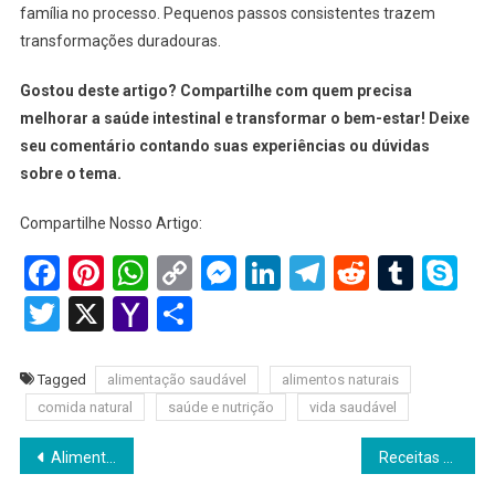
família no processo. Pequenos passos consistentes trazem
transformações duradouras.
Gostou deste artigo? Compartilhe com quem precisa
melhorar a saúde intestinal e transformar o bem-estar! Deixe
seu comentário contando suas experiências ou dúvidas
sobre o tema.
Compartilhe Nosso Artigo:
Facebook
Pinterest
WhatsApp
Copy
Messenger
LinkedIn
Telegram
Reddit
Tumb
Sk
Link
Twitter
X
Yahoo
Share
Mail
Tagged
alimentação saudável
alimentos naturais
comida natural
saúde e nutrição
vida saudável
Navegação
Alimentos que Desintoxicam: Guia Completo 2025 para Limpar seu Organismo Naturalmente
Receitas Funcionais para o Intestino: Guia Completo 2025 para Melhorar sua Saúde Digestiva