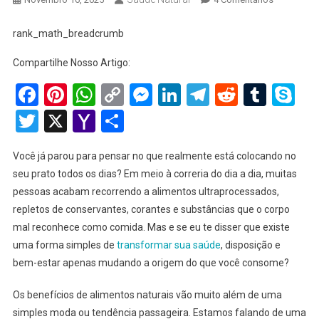
Benefícios
De
rank_math_breadcrumb
Alimentos
Compartilhe Nosso Artigo:
Naturais:
Como
Facebook
Pinterest
WhatsApp
Copy
Messenger
LinkedIn
Telegram
Reddit
Tumb
Sk
Transforma
Link
Twitter
X
Yahoo
Share
Sua
Saúde
Mail
Em
Você já parou para pensar no que realmente está colocando no
2025
seu prato todos os dias? Em meio à correria do dia a dia, muitas
Com
pessoas acabam recorrendo a alimentos ultraprocessados,
Escolhas
repletos de conservantes, corantes e substâncias que o corpo
Simples
mal reconhece como comida. Mas e se eu te disser que existe
uma forma simples de
transformar sua saúde
, disposição e
bem-estar apenas mudando a origem do que você consome?
Os benefícios de alimentos naturais vão muito além de uma
simples moda ou tendência passageira. Estamos falando de uma