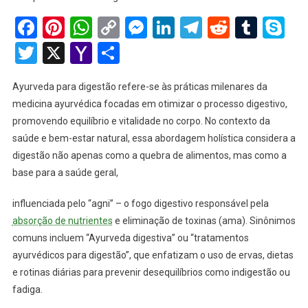
Facebook
Pinterest
WhatsApp
Copy
Messenger
LinkedIn
Telegram
Reddit
Tumb
Sk
Link
Twitter
X
Yahoo
Share
Mail
Ayurveda para digestão refere-se às práticas milenares da
medicina ayurvédica focadas em otimizar o processo digestivo,
promovendo equilíbrio e vitalidade no corpo. No contexto da
saúde e bem-estar natural, essa abordagem holística considera a
digestão não apenas como a quebra de alimentos, mas como a
base para a saúde geral,
influenciada pelo “agni” – o fogo digestivo responsável pela
absorção de nutrientes
e eliminação de toxinas (ama). Sinônimos
comuns incluem “Ayurveda digestiva” ou “tratamentos
ayurvédicos para digestão”, que enfatizam o uso de ervas, dietas
e rotinas diárias para prevenir desequilíbrios como indigestão ou
fadiga.