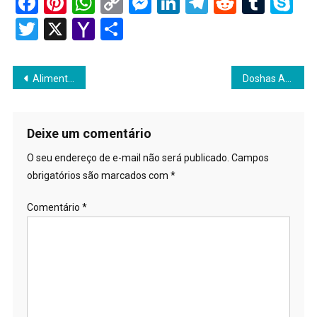
Facebook
Pinterest
WhatsApp
Copy
Messenger
LinkedIn
Telegram
Reddit
Tumb
Sk
Link
Twitter
X
Yahoo
Share
Mail
Navegação
Alimentos Alcalinizantes
Doshas Ayurvédicos
de
Post
Deixe um comentário
O seu endereço de e-mail não será publicado.
Campos
obrigatórios são marcados com
*
Comentário
*