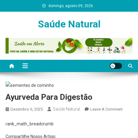
Skip
domingo, agosto 09, 2026
to
content
Saúde Natural
Ayurveda Para Digestão
Saúde Natural
On
Dezembro 6, 2025
Leave A Comment
Ayurved
Para
rank_math_breadcrumb
Digestã
Compartilhe Nosso Artigo: