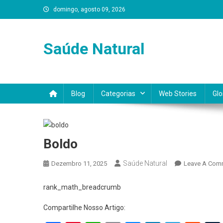
Skip
domingo, agosto 09, 2026
to
content
Saúde Natural
Blog
Categorias
Web Stories
Glo
Boldo
Saúde Natural
Dezembro 11, 2025
Leave A Com
rank_math_breadcrumb
Compartilhe Nosso Artigo: