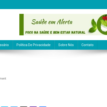
ssário
Política De Privacidade
Sobre Nós
Contato
On
ment
Boldo