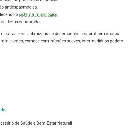
ação antiespasmódica.
alecendo o
sistema imunológico
.
ara dietas equilibradas.
com outras ervas, otimizando o desempenho corporal sem efeitos
ra iniciantes, comece com infusões suaves; intermediários podem
úde
.
lossário de Saúde e Bem-Estar Natural!