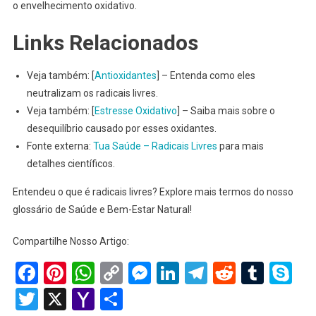
o envelhecimento oxidativo.
Links Relacionados
Veja também: [
Antioxidantes
] – Entenda como eles
neutralizam os radicais livres.
Veja também: [
Estresse Oxidativo
] – Saiba mais sobre o
desequilíbrio causado por esses oxidantes.
Fonte externa:
Tua Saúde – Radicais Livres
para mais
detalhes científicos.
Entendeu o que é radicais livres? Explore mais termos do nosso
glossário de Saúde e Bem-Estar Natural!
Compartilhe Nosso Artigo:
Facebook
Pinterest
WhatsApp
Copy
Messenger
LinkedIn
Telegram
Reddit
Tumb
Sk
Link
Twitter
X
Yahoo
Share