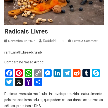
Radicais Livres
Saúde Natural
On
Dezembro 12, 2025
Leave A Comment
Radicai
Livres
rank_math_breadcrumb
Compartilhe Nosso Artigo:
Facebook
Pinterest
WhatsApp
Copy
Messenger
LinkedIn
Telegram
Reddit
Tumb
Sk
Link
Twitter
X
Yahoo
Share
Mail
Radicais livres são moléculas instáveis produzidas naturalmente
pelo metabolismo celular, que podem causar danos oxidativos às
células, proteínas e DNA.