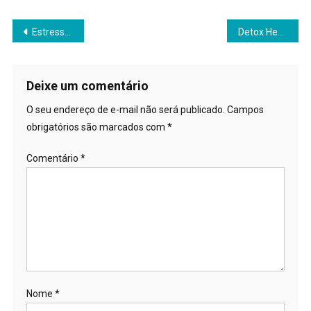
Mail
Navegação
Estresse Oxidativo
Detox Hepático
de
Post
Deixe um comentário
O seu endereço de e-mail não será publicado.
Campos
obrigatórios são marcados com
*
Comentário
*
Nome
*