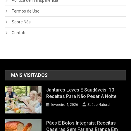
Política de Transparência
Termos de Uso
Sobre Nós
Contato
MAIS VISITADOS
Jantares Leves E Saudáveis: 10
Receitas Para Não Pesar À Noite
fevereiro 4, 2026
Saúde Natural
Pães E Bolos Integrais: Receitas
Caseiras Sem Farinha Branca Em