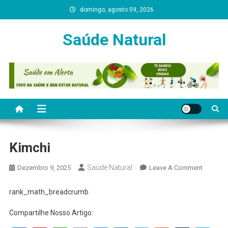
Skip
domingo, agosto 09, 2026
to
content
Saúde Natural
Kimchi
Saúde Natural
On
Dezembro 9, 2025
Leave A Comment
Kimchi
rank_math_breadcrumb
Compartilhe Nosso Artigo: