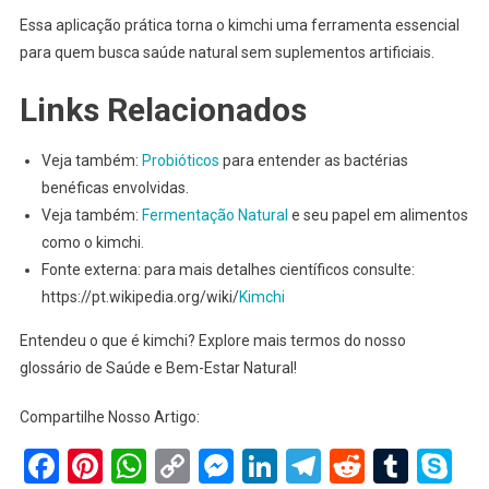
Essa aplicação prática torna o kimchi uma ferramenta essencial
para quem busca saúde natural sem suplementos artificiais.
Links Relacionados
Veja também:
Probióticos
para entender as bactérias
benéficas envolvidas.
Veja também:
Fermentação Natural
e seu papel em alimentos
como o kimchi.
Fonte externa: para mais detalhes científicos consulte:
https://pt.wikipedia.org/wiki/
Kimchi
Entendeu o que é kimchi? Explore mais termos do nosso
glossário de Saúde e Bem-Estar Natural!
Compartilhe Nosso Artigo:
Facebook
Pinterest
WhatsApp
Copy
Messenger
LinkedIn
Telegram
Reddit
Tumb
Sk