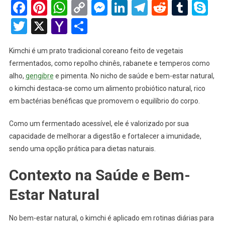
Facebook
Pinterest
WhatsApp
Copy
Messenger
LinkedIn
Telegram
Reddit
Tumb
Sk
Link
Twitter
X
Yahoo
Share
Mail
Kimchi é um prato tradicional coreano feito de vegetais
fermentados, como repolho chinês, rabanete e temperos como
alho,
gengibre
e pimenta. No nicho de saúde e bem-estar natural,
o kimchi destaca-se como um alimento probiótico natural, rico
em bactérias benéficas que promovem o equilíbrio do corpo.
Como um fermentado acessível, ele é valorizado por sua
capacidade de melhorar a digestão e fortalecer a imunidade,
sendo uma opção prática para dietas naturais.
Contexto na Saúde e Bem-
Estar Natural
No bem-estar natural, o kimchi é aplicado em rotinas diárias para