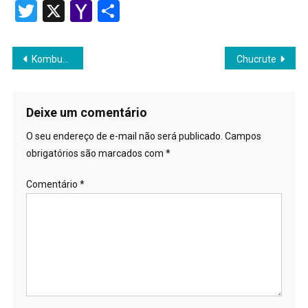
Link
Twitter
X
Yahoo
Share
Mail
Navegação
Kombucha
Chucrute
de
Post
Deixe um comentário
O seu endereço de e-mail não será publicado.
Campos
obrigatórios são marcados com
*
Comentário
*