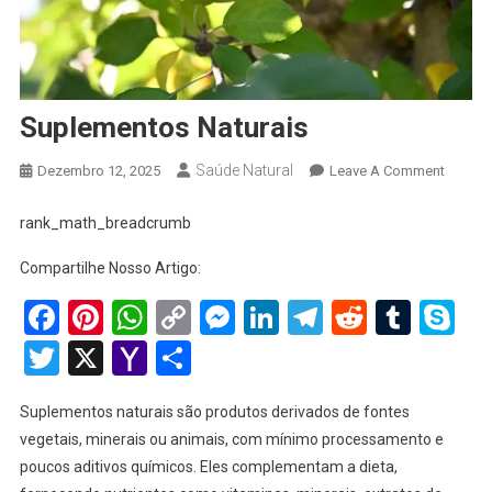
Suplementos Naturais
Saúde Natural
On
Dezembro 12, 2025
Leave A Comment
Suplem
Naturai
rank_math_breadcrumb
Compartilhe Nosso Artigo:
Facebook
Pinterest
WhatsApp
Copy
Messenger
LinkedIn
Telegram
Reddit
Tumb
Sk
Link
Twitter
X
Yahoo
Share
Mail
Suplementos naturais são produtos derivados de fontes
vegetais, minerais ou animais, com mínimo processamento e
poucos aditivos químicos. Eles complementam a dieta,