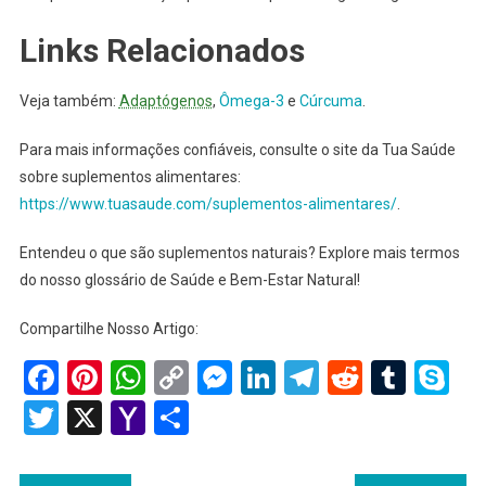
Links Relacionados
Veja também:
Adaptógenos
,
Ômega-3
e
Cúrcuma
.
Para mais informações confiáveis, consulte o site da Tua Saúde
sobre suplementos alimentares:
https://www.tuasaude.com/suplementos-alimentares/
.
Entendeu o que são suplementos naturais? Explore mais termos
do nosso glossário de Saúde e Bem-Estar Natural!
Compartilhe Nosso Artigo:
Facebook
Pinterest
WhatsApp
Copy
Messenger
LinkedIn
Telegram
Reddit
Tumb
Sk
Link
Twitter
X
Yahoo
Share
Mail