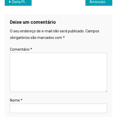
Navegação
Dieta Plant-Based
Aminoácidos Essenciais
de
Post
Deixe um comentário
O seu endereço de e-mail não será publicado.
Campos
obrigatórios são marcados com
*
Comentário
*
Nome
*