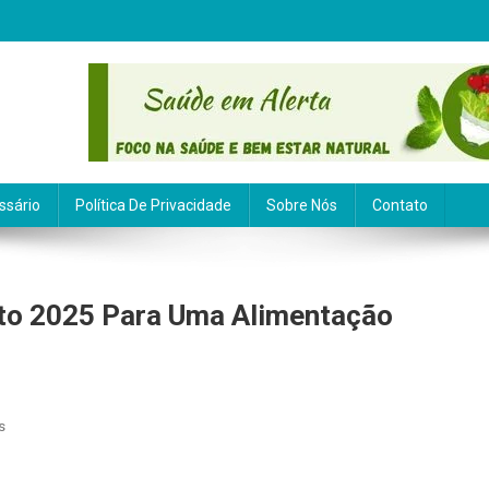
ssário
Política De Privacidade
Sobre Nós
Contato
to 2025 Para Uma Alimentação
Em
s
Refeições
Leves: