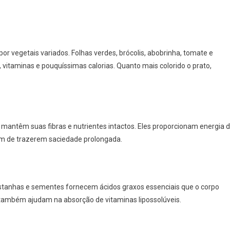
or vegetais variados. Folhas verdes, brócolis, abobrinha, tomate e
itaminas e pouquíssimas calorias. Quanto mais colorido o prato,
s mantêm suas fibras e nutrientes intactos. Eles proporcionam energia 
ém de trazerem saciedade prolongada.
castanhas e sementes fornecem ácidos graxos essenciais que o corpo
também ajudam na absorção de vitaminas lipossolúveis.