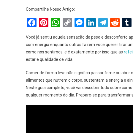
Compartilhe Nosso Artigo:
Facebook
Pinterest
WhatsApp
Copy
Messenger
LinkedIn
Teleg
Red
Link
Você já sentiu aquela sensação de peso e desconforto
com energia enquanto outras fazem você querer tirar u
como nos sentimos, e é exatamente por isso que as
refe
estar e qualidade de vida.
Comer de forma leve não significa passar fome ou abrir m
alimentos que nutrem o corpo, sustentam a energia e ai
Neste guia completo, você vai descobrir tudo sobre como p
qualquer momento do dia. Prepare-se para transformar s