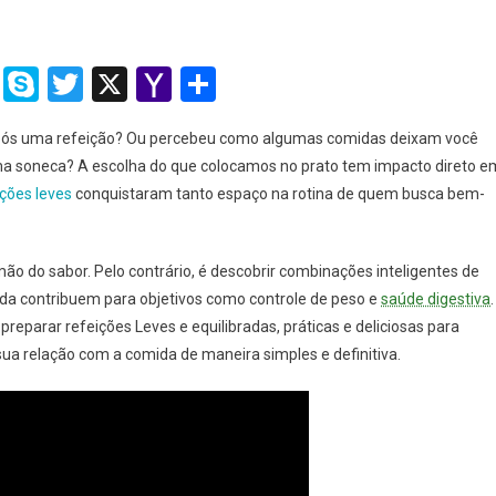
Guia
Completo
2025
ram
dit
Tumblr
Skype
Twitter
X
Yahoo
Share
Para
Mail
Uma
 após uma refeição? Ou percebeu como algumas comidas deixam você
Alimentação
Saudável
ma soneca? A escolha do que colocamos no prato tem impacto direto e
E
ições leves
conquistaram tanto espaço na rotina de quem busca bem-
Saborosa
ão do sabor. Pelo contrário, é descobrir combinações inteligentes de
nda contribuem para objetivos como controle de peso e
saúde digestiva
.
reparar refeições Leves e equilibradas, práticas e deliciosas para
ua relação com a comida de maneira simples e definitiva.