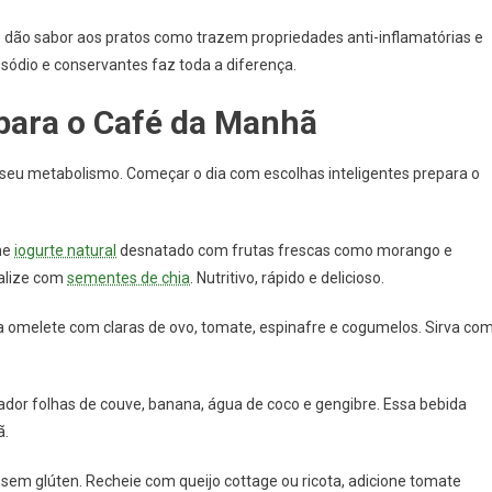
ó dão sabor aos pratos como trazem propriedades anti-inflamatórias e
 sódio e conservantes faz toda a diferença.
 para o Café da Manhã
o seu metabolismo. Começar o dia com escolhas inteligentes prepara o
ne
iogurte natural
desnatado com frutas frescas como morango e
nalize com
sementes de chia
. Nutritivo, rápido e delicioso.
omelete com claras de ovo, tomate, espinafre e cogumelos. Sirva co
cador folhas de couve, banana, água de coco e gengibre. Essa bebida
ã.
 sem glúten. Recheie com queijo cottage ou ricota, adicione tomate