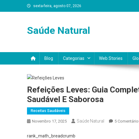
Skip
sexta-feira, agosto 07, 2026
to
content
Saúde Natural
Blog
Categorias
Web Stories
Glo
Refeições Leves: Guia Comple
Saudável E Saborosa
Receitas Saudáveis
Saúde Natural
Novembro 17, 2025
5 Comentário
rank_math_breadcrumb