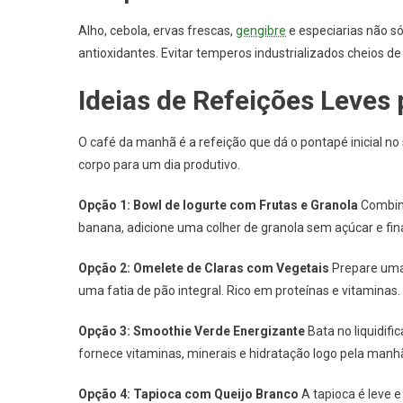
Alho, cebola, ervas frescas,
gengibre
e especiarias não s
antioxidantes. Evitar temperos industrializados cheios de
Ideias de Refeições Leves
O café da manhã é a refeição que dá o pontapé inicial n
corpo para um dia produtivo.
Opção 1: Bowl de Iogurte com Frutas e Granola
Combi
banana, adicione uma colher de granola sem açúcar e fi
Opção 2: Omelete de Claras com Vegetais
Prepare uma 
uma fatia de pão integral. Rico em proteínas e vitaminas.
Opção 3: Smoothie Verde Energizante
Bata no liquidifi
fornece vitaminas, minerais e hidratação logo pela manh
Opção 4: Tapioca com Queijo Branco
A tapioca é leve e