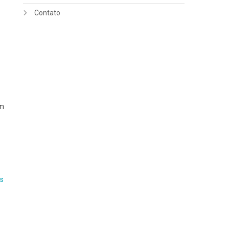
Contato
om
s