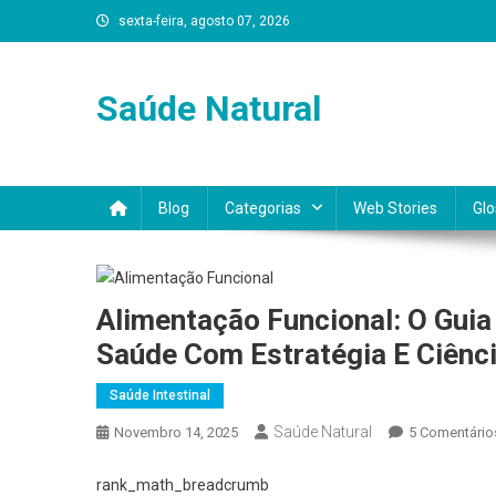
Skip
sexta-feira, agosto 07, 2026
to
content
Saúde Natural
Blog
Categorias
Web Stories
Glo
Alimentação Funcional: O Gui
Saúde Com Estratégia E Ciênc
Saúde Intestinal
Saúde Natural
Novembro 14, 2025
5 Comentário
rank_math_breadcrumb