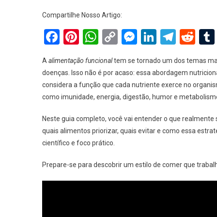
Compartilhe Nosso Artigo:
Facebook
Pinterest
WhatsApp
Copy
Messenger
LinkedIn
Teleg
Red
Link
A
alimentação funcional
tem se tornado um dos temas mai
doenças. Isso não é por acaso: essa abordagem nutricion
considera a função que cada nutriente exerce no organis
como imunidade, energia, digestão, humor e metabolism
Neste guia completo, você vai entender o que realmente 
quais alimentos priorizar, quais evitar e como essa est
científico e foco prático.
Prepare-se para descobrir um estilo de comer que trabal