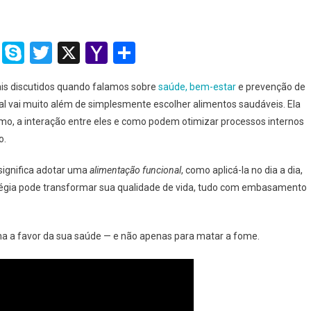
O
Guia
Completo
ram
dit
Tumblr
Skype
Twitter
X
Yahoo
Share
2025
Mail
Para
s discutidos quando falamos sobre
saúde, bem-estar
e prevenção de
Transformar
Sua
al vai muito além de simplesmente escolher alimentos saudáveis. Ela
Saúde
mo, a interação entre eles e como podem otimizar processos internos
Com
o.
Estratégia
E
significa adotar uma
alimentação funcional
, como aplicá-la no dia a dia,
Ciência
ratégia pode transformar sua qualidade de vida, tudo com embasamento
ha a favor da sua saúde — e não apenas para matar a fome.