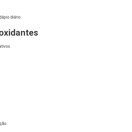
ápio diário.
ioxidantes
tivos.
ção.