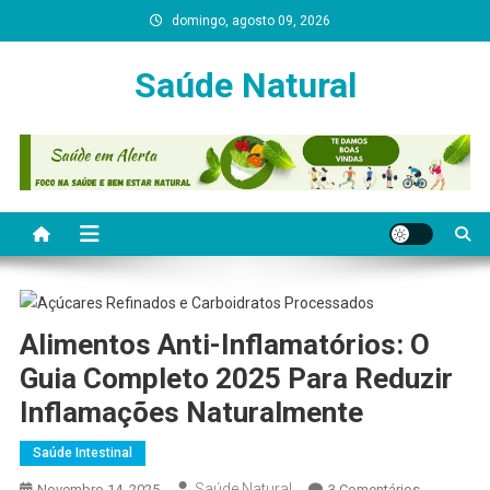
Skip
domingo, agosto 09, 2026
to
content
Saúde Natural
Alimentos Anti-Inflamatórios: O
Guia Completo 2025 Para Reduzir
Inflamações Naturalmente
Saúde Intestinal
Saúde Natural
Em
Novembro 14, 2025
3 Comentários