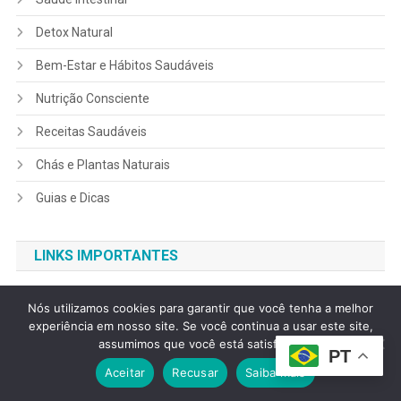
Detox Natural
Bem-Estar e Hábitos Saudáveis
Nutrição Consciente
Receitas Saudáveis
Chás e Plantas Naturais
Guias e Dicas
LINKS IMPORTANTES
Política de Privacidade
Nós utilizamos cookies para garantir que você tenha a melhor
experiência em nosso site. Se você continua a usar este site,
Isenção de Responsabilidade (Disclaimer)
assumimos que você está satisfeito.
PT
Política de Transparência
Aceitar
Recusar
Saiba mais
Termos de Uso