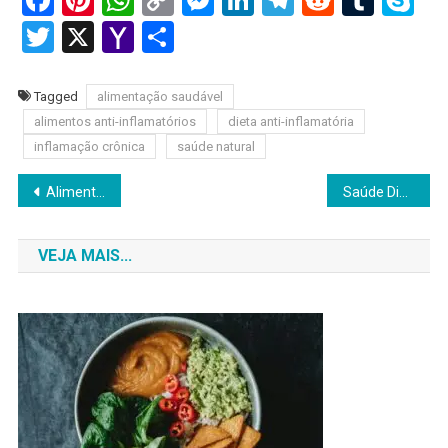
Facebook
Pinterest
WhatsApp
Copy
Messenger
LinkedIn
Telegram
Reddit
Tumb
Sk
Link
Twitter
X
Yahoo
Share
Mail
Tagged
alimentação saudável
alimentos anti-inflamatórios
dieta anti-inflamatória
inflamação crônica
saúde natural
Navegação
Alimentação Funcional: O Guia Completo 2025 Para Transformar Sua Saúde com Estratégia e Ciência
Saúde Digestiva: Guia Completo 2025 Para Melhorar Seu Sistema Digestivo Naturalmente
de
VEJA MAIS...
Post