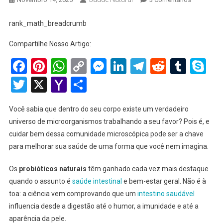
Probiótico
Naturais:
rank_math_breadcrumb
O
Compartilhe Nosso Artigo:
Guia
Completo
Facebook
Pinterest
WhatsApp
Copy
Messenger
LinkedIn
Telegram
Reddit
Tumb
Sk
2025
Link
Twitter
X
Yahoo
Share
Para
Melhorar
Mail
Sua
Você sabia que dentro do seu corpo existe um verdadeiro
Saúde
universo de microorganismos trabalhando a seu favor? Pois é, e
Intestinal
cuidar bem dessa comunidade microscópica pode ser a chave
De
para melhorar sua saúde de uma forma que você nem imagina.
Forma
Natural
Os
probióticos naturais
têm ganhado cada vez mais destaque
quando o assunto é
saúde intestinal
e bem-estar geral. Não é à
toa: a ciência vem comprovando que um
intestino saudável
influencia desde a digestão até o humor, a imunidade e até a
aparência da pele.