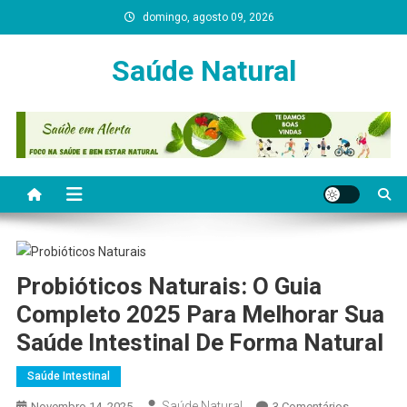
Skip
domingo, agosto 09, 2026
to
content
Saúde Natural
Probióticos Naturais: O Guia
Completo 2025 Para Melhorar Sua
Saúde Intestinal De Forma Natural
Saúde Intestinal
Saúde Natural
Em
Novembro 14, 2025
3 Comentários