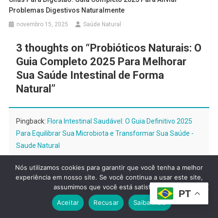
Problemas Digestivos Naturalmente
novembro 15, 2025
Saúde Natural
3 thoughts on “
Probióticos Naturais: O
Guia Completo 2025 Para Melhorar
Sua Saúde Intestinal de Forma
Natural
”
Pingback:
Flora Intestinal Saudável: O Guia Definitivo 2025
Para Equilibrar Sua Microbiota e Transformar Sua Saúde -
Saude Natural
Nós utilizamos cookies para garantir que você tenha a melhor
experiência em nosso site. Se você continua a usar este site,
Pingback:
Alimentos Anti-Inflamatórios: O Guia Completo
assumimos que você está satisfeito.
PT
2025 para Reduzir Inflamações Naturalmente - Saúde
Aceitar
Recusar
Saiba mais
Natural